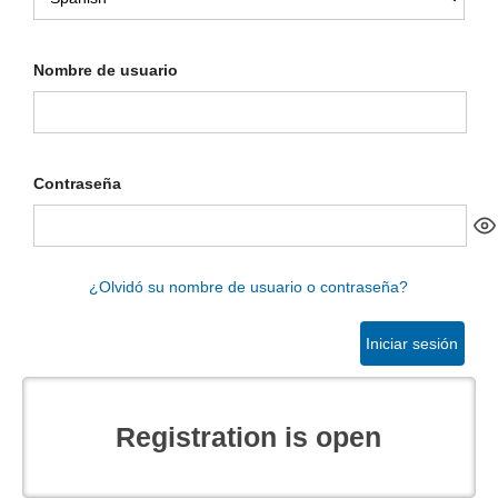
de
usuario
y
Nombre de usuario
contraseña
Contraseña
¿Olvidó su nombre de usuario o contraseña?
Iniciar sesión
Registration is open